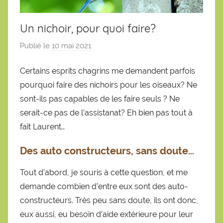
Un nichoir, pour quoi faire?
Publié le
10 mai 2021
p
a
Certains esprits chagrins me demandent parfois
r
pourquoi faire des nichoirs pour les oiseaux? Ne
S
é
sont-ils pas capables de les faire seuls ? Ne
b
serait-ce pas de l’assistanat? Eh bien pas tout à
a
fait Laurent…
s
Des auto constructeurs, sans doute…
t
i
Tout d’abord, je souris à cette question, et me
e
demande combien d’entre eux sont des auto-
n
constructeurs. Très peu sans doute, ils ont donc,
eux aussi, eu besoin d’aide extérieure pour leur