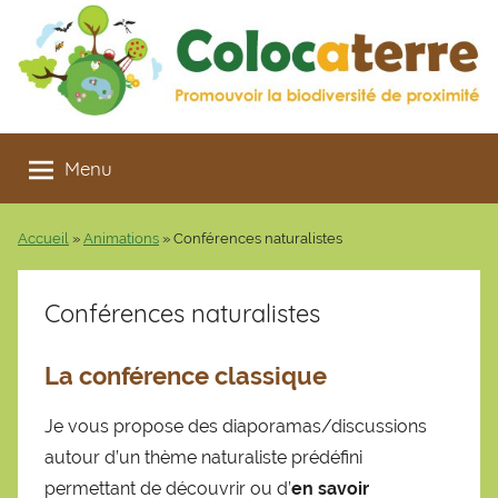
Aller
au
contenu
Colocaterre
Promouvoir
la
Menu
biodiversité
de
Accueil
»
Animations
»
Conférences naturalistes
proximité
Conférences naturalistes
La conférence classique
Je vous propose des diaporamas/discussions
autour d’un thème naturaliste prédéfini
permettant de découvrir ou d’
en savoir