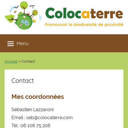
Aller
au
contenu
Colocaterre
Promouvoir
la
Menu
biodiversité
de
Accueil
»
Contact
proximité
Contact
Mes coordonnées
Sébastien Lazzaroni
Email : seb@colocaterre.com
Tél : 06 106 75 206