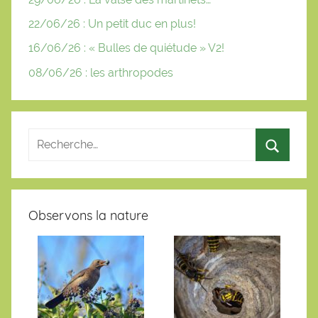
22/06/26 : Un petit duc en plus!
16/06/26 : « Bulles de quiétude » V2!
08/06/26 : les arthropodes
Observons la nature