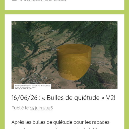
i
e
n
16/06/26 : « Bulles de quiétude » V2!
Publié le
15 juin 2026
p
a
Après les bulles de quiétude pour les rapaces
r