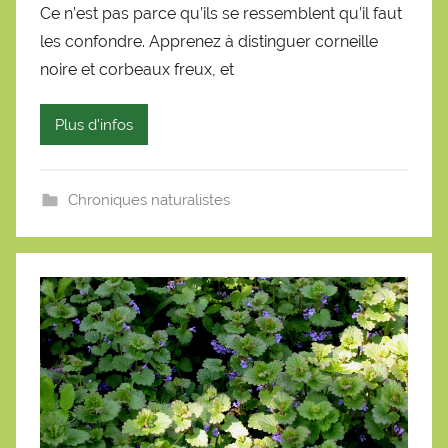
Ce n’est pas parce qu’ils se ressemblent qu’il faut
r
les confondre. Apprenez à distinguer corneille
S
é
noire et corbeaux freux, et
b
a
Plus d'infos
s
t
i
Chroniques naturalistes
e
n