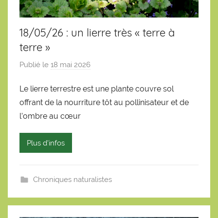
18/05/26 : un lierre très « terre à
terre »
Publié le
18 mai 2026
p
a
Le lierre terrestre est une plante couvre sol
r
offrant de la nourriture tôt au pollinisateur et de
S
é
l’ombre au cœur
b
a
Plus d'infos
s
t
i
Chroniques naturalistes
e
n