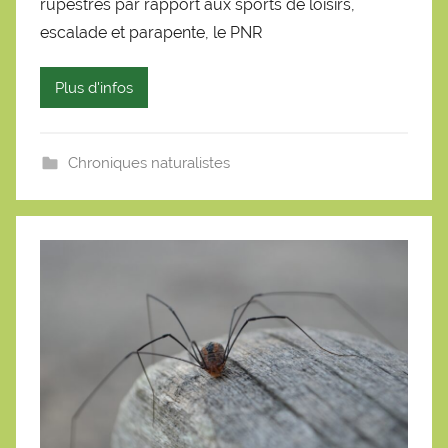
rupestres par rapport aux sports de loisirs,
S
é
escalade et parapente, le PNR
b
a
Plus d'infos
s
t
i
Chroniques naturalistes
e
n