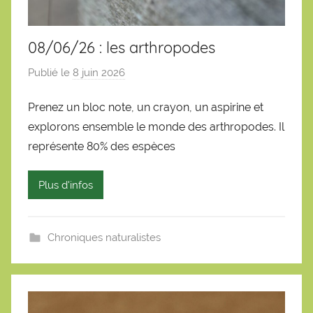
08/06/26 : les arthropodes
Publié le
8 juin 2026
p
a
Prenez un bloc note, un crayon, un aspirine et
r
explorons ensemble le monde des arthropodes. Il
S
é
représente 80% des espèces
b
a
Plus d'infos
s
t
i
Chroniques naturalistes
e
n