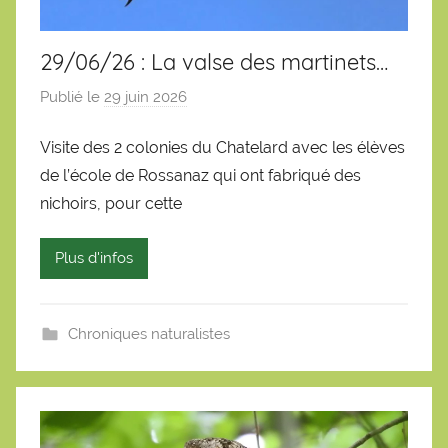
29/06/26 : La valse des martinets…
Publié le
29 juin 2026
p
a
Visite des 2 colonies du Chatelard avec les élèves
r
de l’école de Rossanaz qui ont fabriqué des
S
é
nichoirs, pour cette
b
a
Plus d'infos
s
t
i
Chroniques naturalistes
e
n