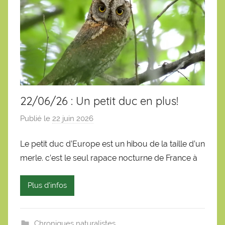
22/06/26 : Un petit duc en plus!
Publié le
22 juin 2026
p
a
Le petit duc d’Europe est un hibou de la taille d’un
r
merle. c’est le seul rapace nocturne de France à
S
é
b
Plus d'infos
a
s
t
Chroniques naturalistes