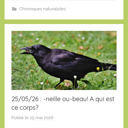
t
i
Chroniques naturalistes
e
n
25/05/26 : -neille ou-beau! A qui est
ce corps?
Publié le
25 mai 2026
p
a