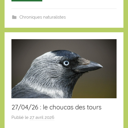
s
t
i
Chroniques naturalistes
e
n
27/04/26 : le choucas des tours
Publié le
27 avril 2026
p
a