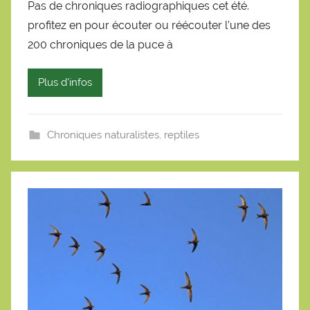
Pas de chroniques radiographiques cet été.
r
profitez en pour écouter ou réécouter l’une des
S
é
200 chroniques de la puce à
b
a
Plus d'infos
s
t
i
Chroniques naturalistes
,
reptiles
e
n