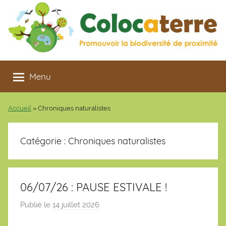
Aller
au
contenu
Colocaterre
Promouvoir
la
Menu
biodiversité
de
Accueil
»
Chroniques naturalistes
proximité
Catégorie :
Chroniques naturalistes
06/07/26 : PAUSE ESTIVALE !
Publié le
14 juillet 2026
p
a