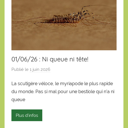
01/06/26 : Ni queue ni tête!
Publié le
1 juin 2026
p
a
La scutigère véloce, le myriapode le plus rapide
r
du monde. Pas si mal pour une bestiole qui n’a ni
S
é
queue
b
a
Plus d'infos
s