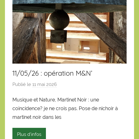
11/05/26 : opération M&N’
Publié le
11 mai 2026
p
a
Musique et Nature, Martinet Noir : une
r
coïncidence? je ne crois pas. Pose de nichoir à
S
é
martinet noir dans les
b
a
Plus d'infos