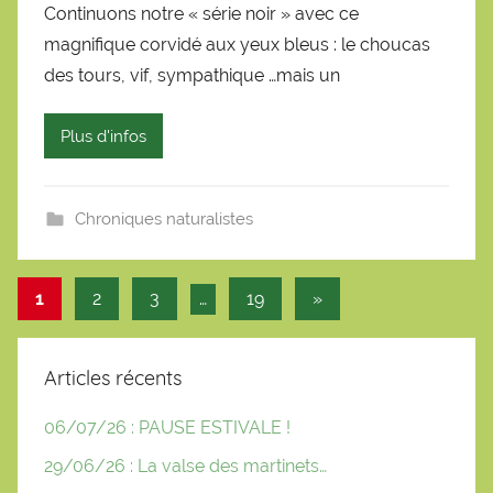
Continuons notre « série noir » avec ce
r
magnifique corvidé aux yeux bleus : le choucas
S
é
des tours, vif, sympathique …mais un
b
a
Plus d'infos
s
t
i
Chroniques naturalistes
e
n
Pagination
Articles
1
2
3
…
19
»
des
suivants
publications
Articles récents
06/07/26 : PAUSE ESTIVALE !
29/06/26 : La valse des martinets…