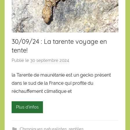
30/09/24 : La tarente voyage en
tente!
Publié le
30 septembre 2024
p
a
la Tarente de maurétanie est un gecko présent
r
dans le sud de la France qui profite du
S
é
réchauffement climatique et
b
a
Plus d'infos
s
t
i
Chroniques naturalistes
,
reptiles