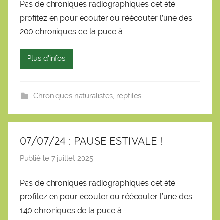
Pas de chroniques radiographiques cet été.
r
profitez en pour écouter ou réécouter l’une des
S
é
200 chroniques de la puce à
b
a
Plus d'infos
s
t
i
Chroniques naturalistes
,
reptiles
e
n
07/07/24 : PAUSE ESTIVALE !
Publié le
7 juillet 2025
p
a
Pas de chroniques radiographiques cet été.
r
profitez en pour écouter ou réécouter l’une des
S
é
140 chroniques de la puce à