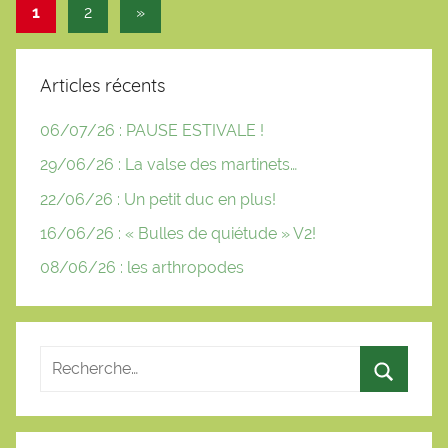
Pagination
Articles
1
2
»
des
suivants
publications
Articles récents
06/07/26 : PAUSE ESTIVALE !
29/06/26 : La valse des martinets…
22/06/26 : Un petit duc en plus!
16/06/26 : « Bulles de quiétude » V2!
08/06/26 : les arthropodes