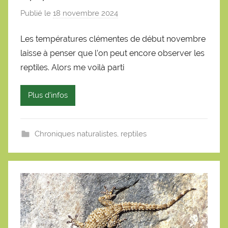
Publié le
18 novembre 2024
p
a
Les températures clémentes de début novembre
r
laisse à penser que l’on peut encore observer les
S
é
reptiles. Alors me voilà parti
b
a
Plus d'infos
s
t
i
Chroniques naturalistes
,
reptiles
e
n