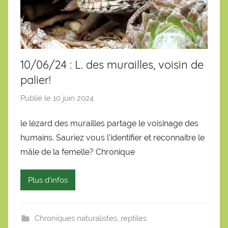
10/06/24 : L. des murailles, voisin de
palier!
Publié le
10 juin 2024
p
a
le lézard des murailles partage le voisinage des
r
humains. Sauriez vous l’identifier et reconnaitre le
S
é
mâle de la femelle? Chronique
b
a
Plus d'infos
s
t
i
Chroniques naturalistes
,
reptiles