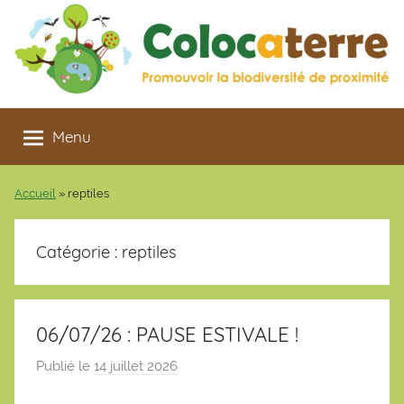
Aller
au
contenu
Colocaterre
Promouvoir
la
Menu
biodiversité
de
Accueil
»
reptiles
proximité
Catégorie :
reptiles
06/07/26 : PAUSE ESTIVALE !
Publié le
14 juillet 2026
p
a