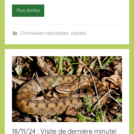
b
a
Plus d'infos
s
t
i
Chroniques naturalistes
,
reptiles
e
n
18/11/24 : Visite de dernière minute!