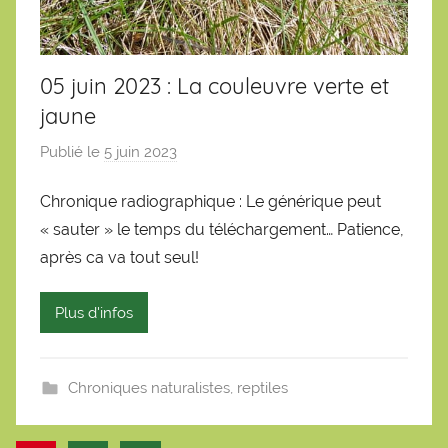
05 juin 2023 : La couleuvre verte et
jaune
Publié le
5 juin 2023
p
a
Chronique radiographique : Le générique peut
r
« sauter » le temps du téléchargement… Patience,
S
é
après ca va tout seul!
b
a
Plus d'infos
s
t
i
Chroniques naturalistes
,
reptiles
e
n