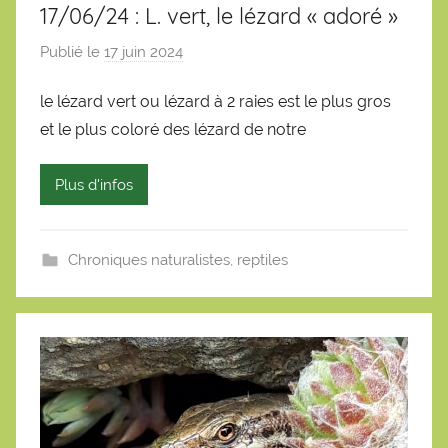
17/06/24 : L. vert, le lézard « adoré »
Publié le
17 juin 2024
p
a
le lézard vert ou lézard à 2 raies est le plus gros
r
et le plus coloré des lézard de notre
S
é
b
Plus d'infos
a
s
t
Chroniques naturalistes
,
reptiles
i
e
n