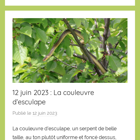
e
n
12 juin 2023 : La couleuvre
d’esculape
Publié le
12 juin 2023
p
a
La couleuvre d’esculape, un serpent de belle
r
taille, au ton plutôt uniforme et foncé dessus,
S