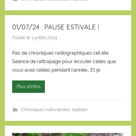
e
n
01/07/24 : PAUSE ESTIVALE !
Publié le
1 juillet 2024
p
a
Pas de chroniques radiographiques cet été.
r
Séance de rattrapage pour écouter celles que
S
é
vous avez ratées pendant l’année… Et je
b
a
Plus d'infos
s
t
i
Chroniques naturalistes
,
reptiles
e
n