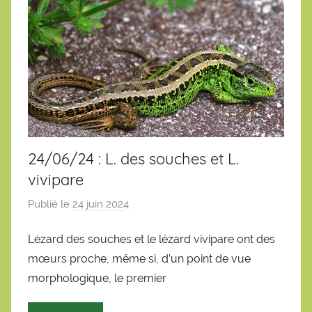
24/06/24 : L. des souches et L.
vivipare
Publié le
24 juin 2024
p
a
Lézard des souches et le lézard vivipare ont des
r
mœurs proche, même si, d’un point de vue
S
é
morphologique, le premier
b