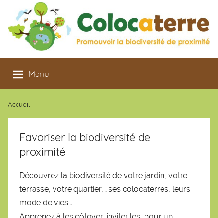
Aller
au
contenu
Colocaterre
Promouvoir
la
Menu
biodiversité
de
Accueil
proximité
Favoriser la biodiversité de
proximité
Découvrez la biodiversité de votre jardin, votre
terrasse, votre quartier,… ses colocaterres, leurs
mode de vies…
Apprenez à les côtoyer, inviter les, pour un