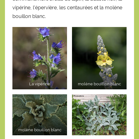
vipérine, l’épervière, les centaurées et la molène
bouillon blanc.
La vipérine
molène bouillon blanc
molène bouillon blanc