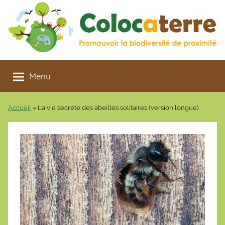
Aller
au
contenu
Colocaterre
Promouvoir
la
Menu
biodiversité
de
Accueil
»
La vie secrète des abeilles solitaires (version longue)
proximité