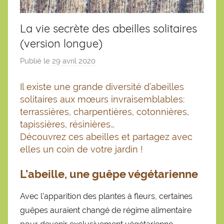
La vie secrète des abeilles solitaires
(version longue)
Publié le
29 avril 2020
p
a
Il existe une grande diversité d’abeilles
r
solitaires aux mœurs invraisemblables:
S
terrassières, charpentières, cotonnières,
é
tapissières, résinières…
b
Découvrez ces abeilles et partagez avec
a
elles un coin de votre jardin !
s
t
L’abeille, une guêpe végétarienne
i
e
Avec l’apparition des plantes à fleurs, certaines
n
guêpes auraient changé de régime alimentaire