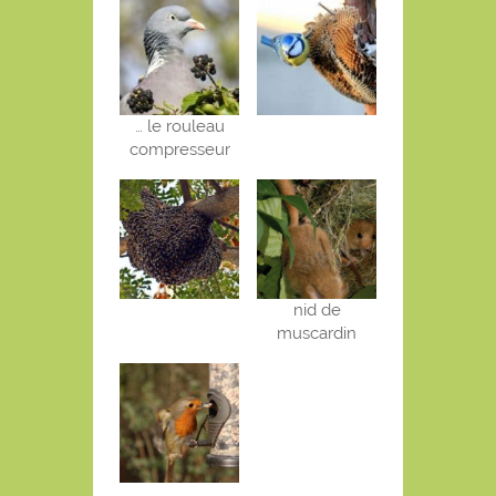
… le rouleau
compresseur
nid de
muscardin