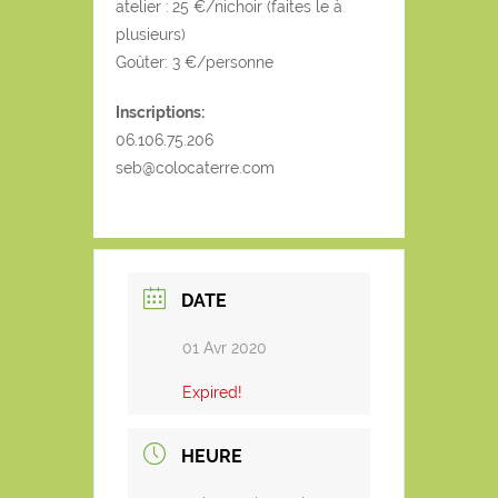
atelier :
25 €/nichoir (faites le à
plusieurs)
Goûter: 3 €/personne
Inscriptions:
06.106.75.206
seb@colocaterre.com
DATE
01 Avr 2020
Expired!
HEURE