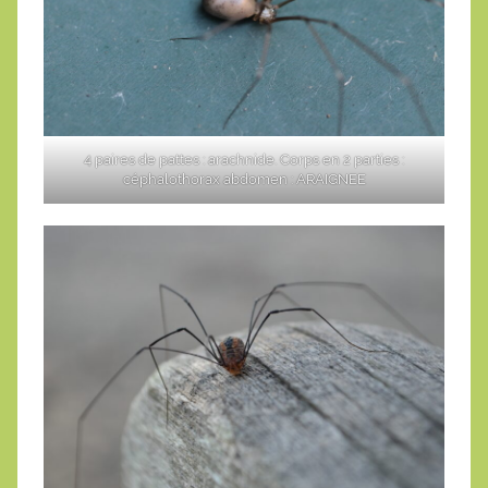
4 paires de pattes : arachnide. Corps en 2 parties :
céphalothorax abdomen : ARAIGNEE