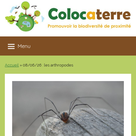
Aller
au
contenu
Colocaterre
Promouvoir
la
Menu
biodiversité
de
Accueil
»
08/06/26 : les arthropodes
proximité