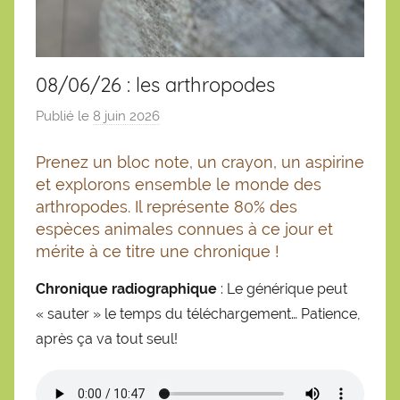
08/06/26 : les arthropodes
Publié le
8 juin 2026
p
a
Prenez un bloc note, un crayon, un aspirine
r
et explorons ensemble le monde des
S
arthropodes. Il représente 80% des
é
espèces animales connues à ce jour et
b
mérite à ce titre une chronique !
a
s
Chronique radiographique
: Le générique peut
t
« sauter » le temps du téléchargement… Patience,
i
après ça va tout seul!
e
n