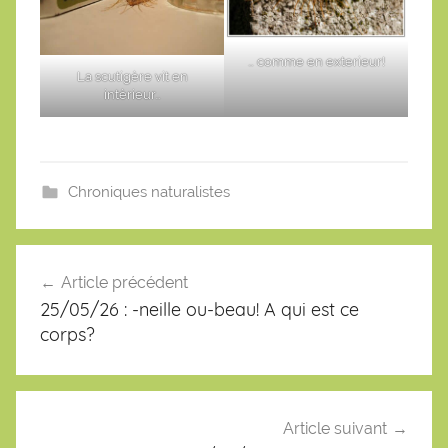
… comme en exterieur!
La scutigère vit en
intèrieur…
Chroniques naturalistes
Navigation
de
Article précédent
l’article
25/05/26 : -neille ou-beau! A qui est ce
corps?
Article suivant