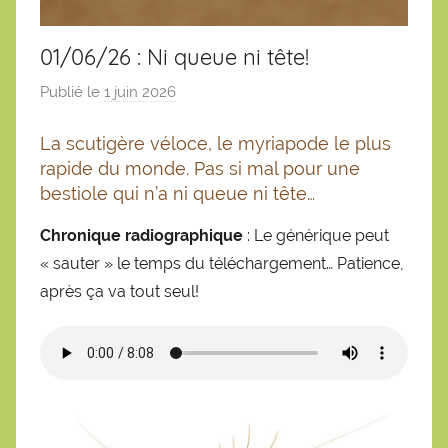
01/06/26 : Ni queue ni tête!
Publié le
1 juin 2026
p
a
La scutigère véloce, le myriapode le plus
r
rapide du monde. Pas si mal pour une
S
bestiole qui n’a ni queue ni tête…
é
b
Chronique radiographique
: Le générique peut
a
« sauter » le temps du téléchargement… Patience,
s
après ça va tout seul!
t
i
e
n