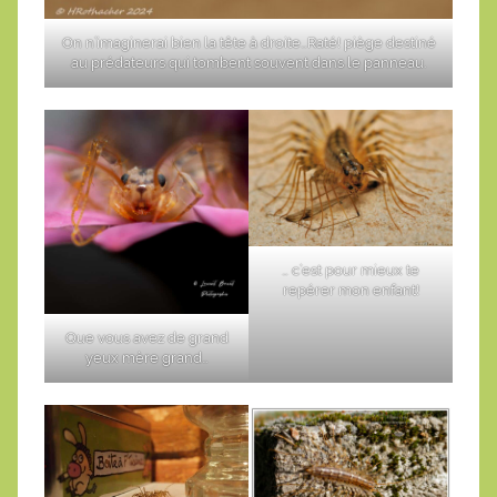
On n’imaginerai bien la tête à droite…Raté! piège destiné
au prédateurs qui tombent souvent dans le panneau.
… c’est pour mieux te
repérer mon enfant!
Que vous avez de grand
yeux mère grand…