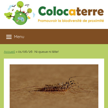
Aller
au
contenu
Colocaterre
Promouvoir
la
Menu
biodiversité
de
Accueil
»
01/06/26 : Ni queue ni tête!
proximité