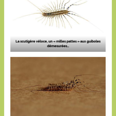
La scutigère véloce, un « milles pattes » aux guiboles
démesurées…