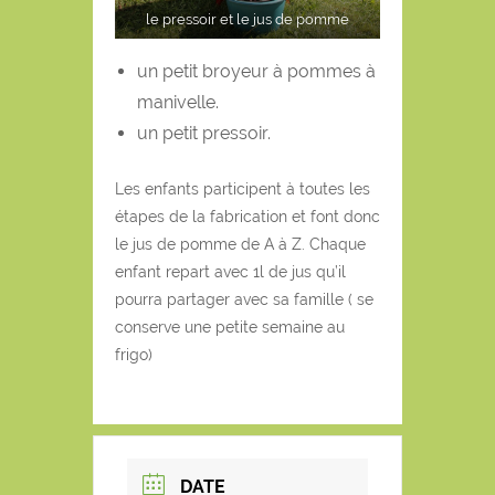
le pressoir et le jus de pomme
un petit broyeur à pommes à
manivelle.
un petit pressoir.
Les enfants participent à toutes les
étapes de la fabrication et font donc
le jus de pomme de A à Z. Chaque
enfant repart avec 1l de jus qu’il
pourra partager avec sa famille ( se
conserve une petite semaine au
frigo)
DATE