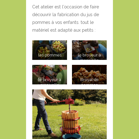
Cet atelier est l’occasion de faire
découvrir la fabrication du jus de
pommes à vos enfants. tout le
matériel est adapté aux petits :
les pommes
le broyeur à
manivelle
le broyeur à
Broyat de
manivelle
pommes