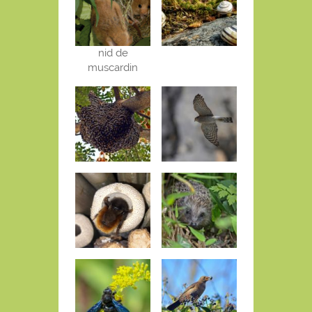
nid de
muscardin