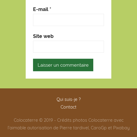
E-mail
*
Site web
Qui suis-je ?
Contact
Colocaterre © 2019 - Crédits photos Colocaterre avec
l’aimable autorisation de Pierre tardivel, CaroGp et Pixabay