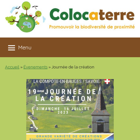
Aller
au
contenu
Colocaterre
Promouvoir
la
Menu
biodiversité
de
Accueil
»
Évenements
»
Journée de la création
proximité