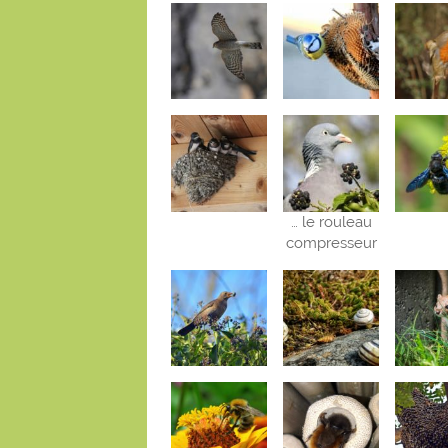
… le rouleau
compresseur