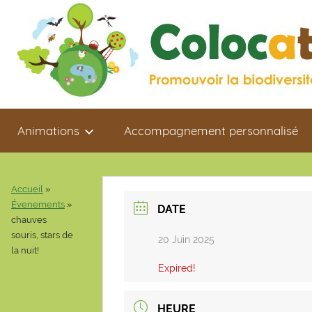
Aller
au
contenu
Colocaterre
Promouvoir
Animations
Accompagnement personnalisé
la
biodiversité
de
proximité
Accueil
»
Évenements
»
DATE
chauves
souris, stars de
20 Juin 2025
la nuit!
Expired!
HEURE