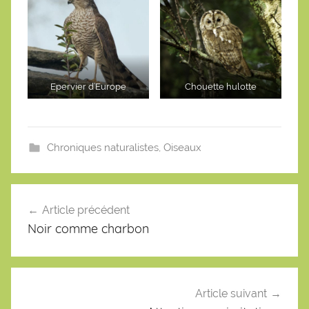
Epervier d’Europe
Chouette hulotte
Chroniques naturalistes
,
Oiseaux
Navigation
de
Article précédent
l’article
Noir comme charbon
Article suivant