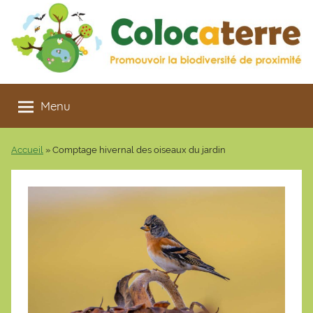
Aller
au
contenu
Colocaterre
Promouvoir
la
Menu
biodiversité
de
Accueil
»
Comptage hivernal des oiseaux du jardin
proximité