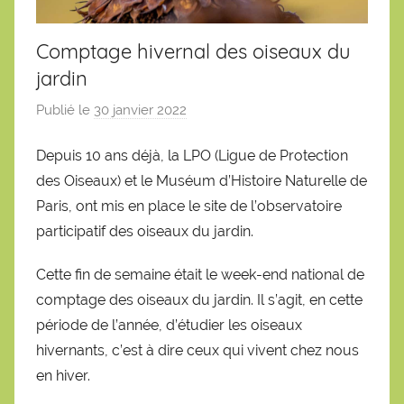
Comptage hivernal des oiseaux du
jardin
Publié le
30 janvier 2022
p
a
Depuis 10 ans déjà, la LPO (Ligue de Protection
r
des Oiseaux) et le Muséum d’Histoire Naturelle de
S
é
Paris, ont mis en place le site de l’observatoire
b
participatif des oiseaux du jardin.
a
Cette fin de semaine était le week-end national de
s
t
comptage des oiseaux du jardin. Il s’agit, en cette
i
période de l’année, d’étudier les oiseaux
e
hivernants, c’est à dire ceux qui vivent chez nous
n
en hiver.