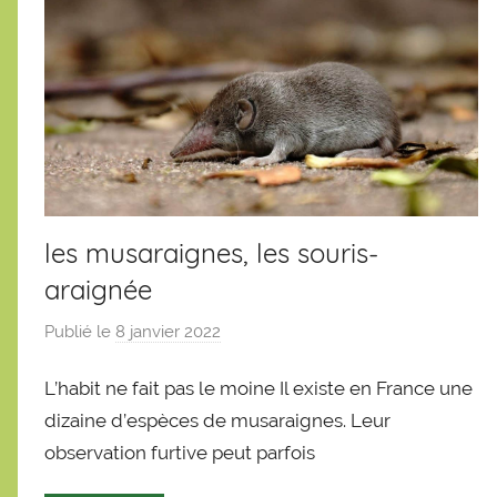
les musaraignes, les souris-
araignée
Publié le
8 janvier 2022
p
a
L’habit ne fait pas le moine Il existe en France une
r
S
dizaine d’espèces de musaraignes. Leur
é
observation furtive peut parfois
b