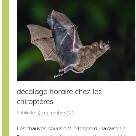
décalage horaire chez les
chiroptères
Publié le
19 septembre 2021
p
a
Les chauves-souris ont-elles perdu la raison ?
r