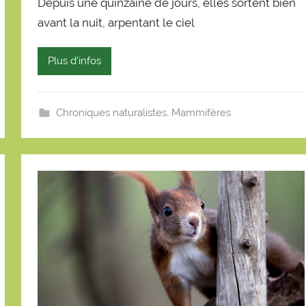
S
Depuis une quinzaine de jours, elles sortent bien
é
avant la nuit, arpentant le ciel
b
a
Plus d'infos
s
t
i
Chroniques naturalistes
,
Mammifères
e
n