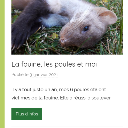
La fouine, les poules et moi
Publié le
31 janvier 2021
p
a
Il y a tout juste un an, mes 6 poules étaient
r
S
victimes de la fouine. Elle a réussi à soulever
é
b
Plus d'infos
a
s