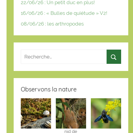
22/06/26 : Un petit duc en plus!
16/06/26 : « Bulles de quiétude » V2!
08/06/26 : les arthropodes
Observons la nature
nid de