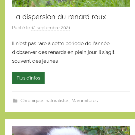
La dispersion du renard roux
Publié le
12 septembre 2021
p
a
Il n’est pas rare à cette période de l’année
r
S
d’observer des renards en plein jour. Il s’agit
é
souvent des jeunes
b
a
Plus d'infos
s
t
i
Chroniques naturalistes
,
Mammifères
e
n