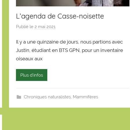
L’agenda de Casse-noisette
Publié le
2 mai 2021
p
a
Il y a une quinzaine de jours, nous partions avec
r
S
Justin, étudiant en BTS GPN, pour un inventaire
é
oiseaux aux
b
a
Plus d'infos
s
t
i
Chroniques naturalistes
,
Mammifères
e
n