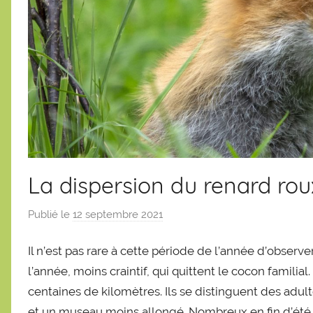
La dispersion du renard rou
Publié le
12 septembre 2021
p
a
Il n’est pas rare à cette période de l’année d’observe
r
S
l’année, moins craintif, qui quittent le cocon familial
é
centaines de kilomètres. Ils se distinguent des adult
b
et un museau moins allongé. Nombreux en fin d’été,