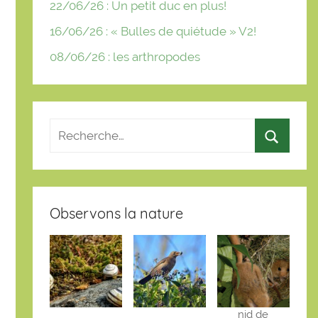
22/06/26 : Un petit duc en plus!
16/06/26 : « Bulles de quiétude » V2!
08/06/26 : les arthropodes
Observons la nature
nid de