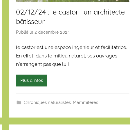
02/12/24 : le castor : un architecte
bâtisseur
Publié le
2 décembre 2024
p
a
le castor est une espèce ingénieur et facilitatrice.
r
S
En effet, dans le milieu naturel, ses ouvrages
é
n’arrangent pas que lui!
b
a
Plus d'infos
s
t
i
Chroniques naturalistes
,
Mammifères
e
n