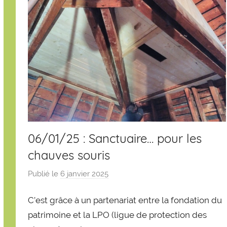
06/01/25 : Sanctuaire… pour les
chauves souris
Publié le
6 janvier 2025
p
a
C’est grâce à un partenariat entre la fondation du
r
S
patrimoine et la LPO (ligue de protection des
é