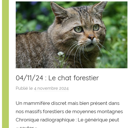
04/11/24 : Le chat forestier
Publié le
4 novembre 2024
p
a
Un mammifère discret mais bien présent dans
r
S
nos massifs forestiers de moyennes montagnes
é
Chronique radiographique : Le générique peut
b
« sauter »