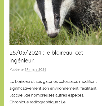
25/03/2024 : le blaireau, cet
ingénieur!
Publié le
25 mars 2024
p
a
Le blaireau et ses galeries colossales modifient
r
S
significativement son environnement, facilitant
é
l’accueil de nombreuses autres espèces.
b
Chronique radiographique : Le