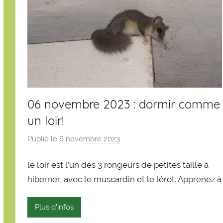
06 novembre 2023 : dormir comme
un loir!
Publié le
6 novembre 2023
p
a
le loir est l’un des 3 rongeurs de petites taille à
r
S
hiberner, avec le muscardin et le lérot. Apprenez à
é
b
Plus d'infos
a