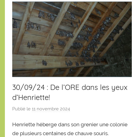
30/09/24 : De l’ORE dans les yeux
d’Henriette!
Publié le
11 novembre 2024
p
a
Henriette héberge dans son grenier une colonie
r
S
de plusieurs centaines de chauve souris.