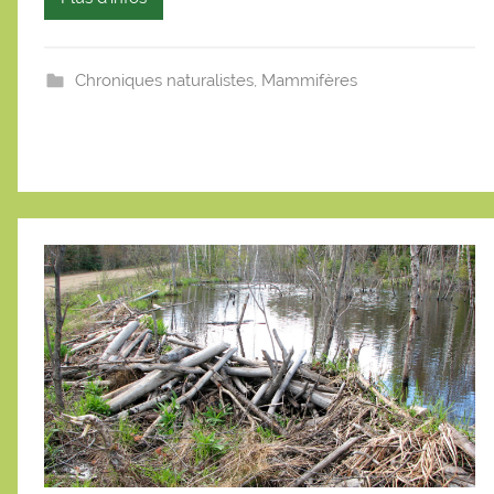
s
t
i
Chroniques naturalistes
,
Mammifères
e
n