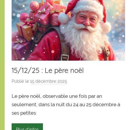
15/12/25 : Le père noël
Publié le
15 décembre 2025
p
a
Le père noël, observable une fois par an
r
S
seulement, dans la nuit du 24 au 25 décembre à
é
ses petites
b
a
Plus d'infos