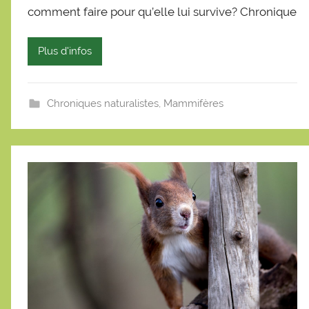
é
comment faire pour qu’elle lui survive? Chronique
b
a
Plus d'infos
s
t
i
Chroniques naturalistes
,
Mammifères
e
n