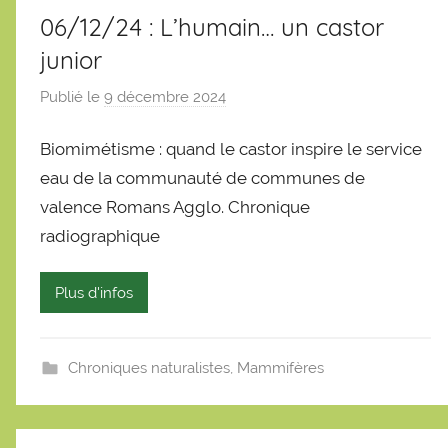
06/12/24 : L’humain… un castor
junior
Publié le
9 décembre 2024
p
a
Biomimétisme : quand le castor inspire le service
r
S
eau de la communauté de communes de
é
valence Romans Agglo. Chronique
b
radiographique
a
s
Plus d'infos
t
i
e
Chroniques naturalistes
,
Mammifères
n