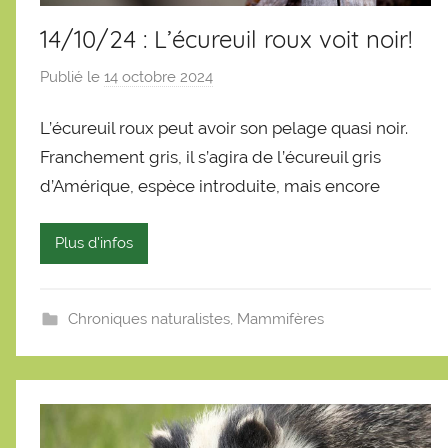
14/10/24 : L’écureuil roux voit noir!
Publié le
14 octobre 2024
p
a
L’écureuil roux peut avoir son pelage quasi noir.
r
S
Franchement gris, il s’agira de l’écureuil gris
é
d’Amérique, espèce introduite, mais encore
b
a
Plus d'infos
s
t
i
Chroniques naturalistes
,
Mammifères
e
n