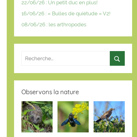
22/06/26 : Un petit duc en plus!
16/06/26 : « Bulles de quiétude » V2!
08/06/26 : les arthropodes
Observons la nature