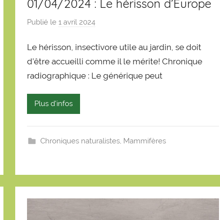
01/04/2024 : Le hérisson d’Europe
Publié le
1 avril 2024
p
a
Le hérisson, insectivore utile au jardin, se doit
r
S
d’être accueilli comme il le mérite! Chronique
é
radiographique : Le générique peut
b
a
Plus d'infos
s
t
i
Chroniques naturalistes
,
Mammifères
e
n