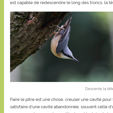
est capable de redescendre le long des troncs, la tê
Descente la tête
Faire le pitre est une chose, creuser une cavité pou
satisfaire d’une cavité abandonnée, souvent celle d’un