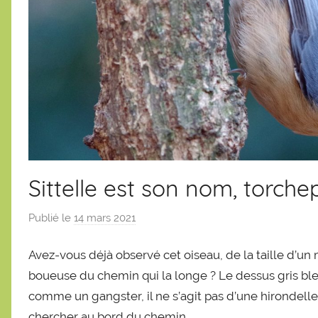
Sittelle est son nom, torche
Publié le
14 mars 2021
p
a
Avez-vous déjà observé cet oiseau, de la taille d’un m
r
S
boueuse du chemin qui la longe ? Le dessus gris ble
é
comme un gangster, il ne s’agit pas d’une hirondelle.
b
chercher au bord du chemin.