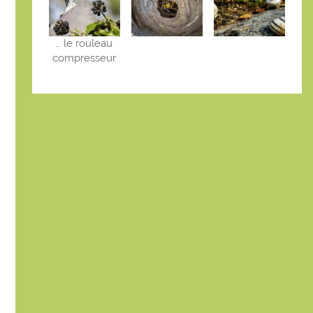
… le rouleau
compresseur