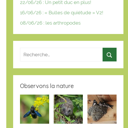
22/06/26 : Un petit duc en plus!
16/06/26 : « Bulles de quiétude » V2!
08/06/26 : les arthropodes
Observons la nature