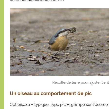
a
s
t
i
e
n
Récolte de terre pour ajuster l’ent
Un oiseau au comportement de pic
Cet oiseau « typique, type pic », grimpe sur l’écorce 