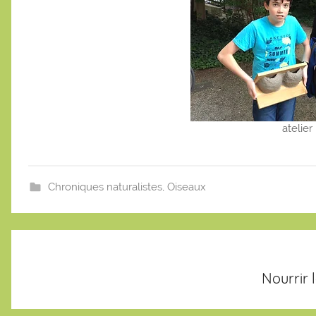
atelie
Chroniques naturalistes
,
Oiseaux
Navigation
de
l’article
Nourrir l