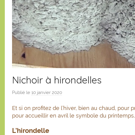
Nichoir à hirondelles
Publié le
10 janvier 2020
p
a
Et si on profitez de l’hiver, bien au chaud, pour
r
pour accueillir en avril le symbole du printemps
S
é
L’hirondelle
b