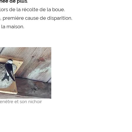
hée de plus
.
 lors de la récolte de la boue.
n
, première cause de disparition.
 la maison.
enêtre et son nichoir