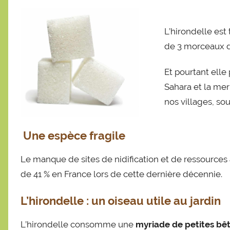
a
s
L’hirondelle est 
t
de 3 morceaux d
i
e
Et pourtant elle
n
Sahara et la me
nos villages, sou
Une espèce fragile
Le manque de sites de nidification et de ressources 
de 41 % en France lors de cette dernière décennie.
L’hirondelle : un oiseau utile au jardin
L’hirondelle consomme une
myriade de petites bê