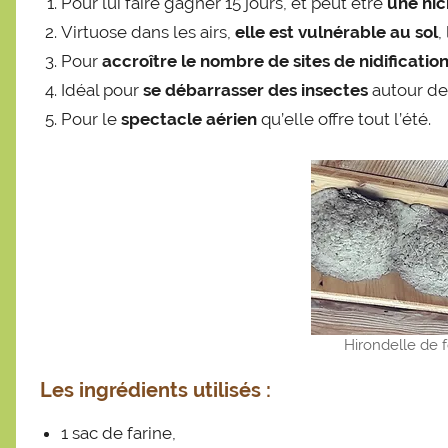
Pour lui faire gagner 15 jours, et peut être
une nic
Virtuose dans les airs,
elle est vulnérable au sol
,
Pour
accroître le nombre de sites de nidificatio
Idéal pour
se débarrasser des insectes
autour de
Pour le
spectacle aérien
qu’elle offre tout l’été.
Hirondelle de f
Les ingrédients utilisés
:
1 sac de farine,