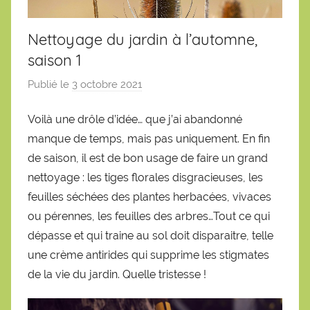
Nettoyage du jardin à l’automne,
saison 1
Publié le
3 octobre 2021
p
a
Voilà une drôle d’idée… que j’ai abandonné
r
manque de temps, mais pas uniquement. En fin
S
é
de saison, il est de bon usage de faire un grand
b
nettoyage : les tiges florales disgracieuses, les
a
feuilles séchées des plantes herbacées, vivaces
s
ou pérennes, les feuilles des arbres…Tout ce qui
t
dépasse et qui traine au sol doit disparaitre, telle
i
une crème antirides qui supprime les stigmates
e
de la vie du jardin. Quelle tristesse !
n