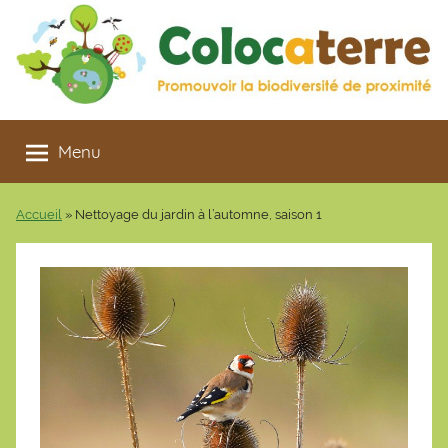
Aller
au
contenu
Colocaterre
Promouvoir
la
Menu
biodiversité
de
Accueil
»
Nettoyage du jardin à l’automne, saison 1
proximité