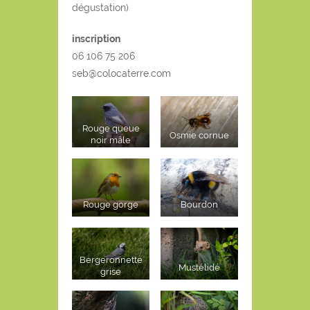
dégustation)
inscription
06 106 75 206
seb@colocaterre.com
Rouge queue
Osmie cornue
noir mâle
Rouge gorge
Bourdon
Bergeronnette
Mustélidé
grise