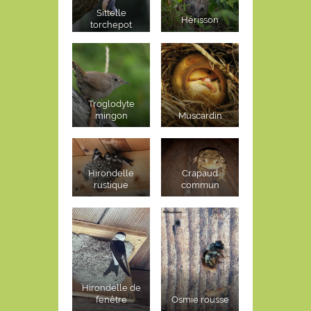
Sittelle
Hérisson
torchepot
Troglodyte
mingon
Muscardin
Hirondelle
Crapaud
rustique
commun
Hirondelle de
fenêtre
Osmie rousse