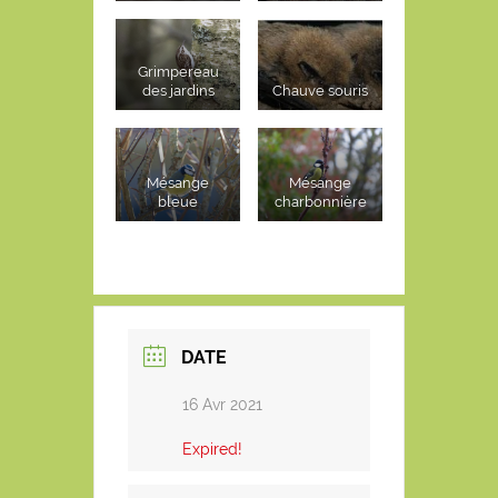
Grimpereau
des jardins
Chauve souris
Mésange
Mésange
bleue
charbonnière
DATE
16 Avr 2021
Expired!