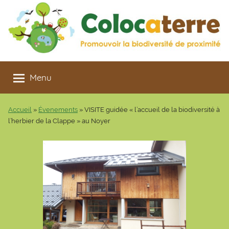
Aller
au
contenu
Colocaterre
Promouvoir
la
Menu
biodiversité
de
Accueil
»
Évenements
»
VISITE guidée « l’accueil de la biodiversité à
proximité
l’herbier de la Clappe » au Noyer