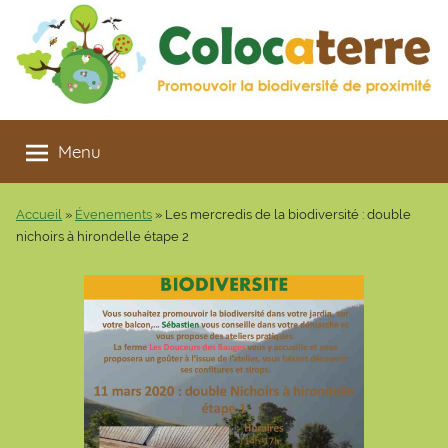
Aller
au
contenu
Colocaterre
Promouvoir
la
Menu
biodiversité
de
Accueil
»
Évenements
»
Les mercredis de la biodiversité : double
proximité
nichoirs à hirondelle étape 2