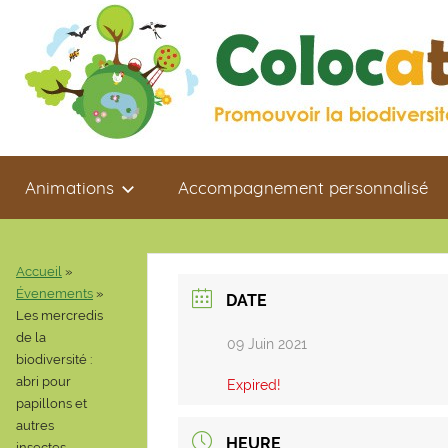
Aller
au
contenu
Colocaterre
Promouvoir
Animations
Accompagnement personnalisé
la
biodiversité
de
proximité
Accueil
»
Évenements
»
DATE
Les mercredis
de la
09 Juin 2021
biodiversité :
abri pour
Expired!
papillons et
autres
HEURE
insectes.