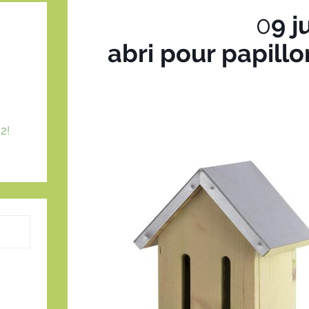
0
9 j
abri pour papillo
2!