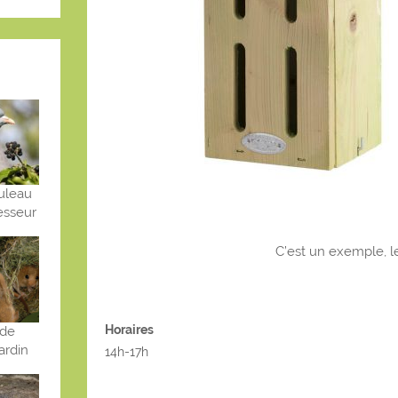
ouleau
sseur
C’est un exemple, le
Horaires
 de
rdin
14h-17h