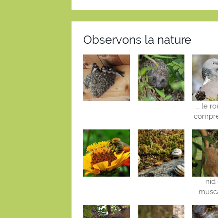
Observons la nature
… le r
compre
nid
musca