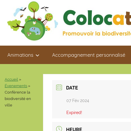
Aller
au
contenu
Colocaterre
Promouvoir
Animations
Accompagnement personnalisé
la
biodiversité
de
proximité
Accueil
»
Évenements
»
DATE
Conférence la
biodiversité en
07 Fév 2024
ville
Expired!
HEURE