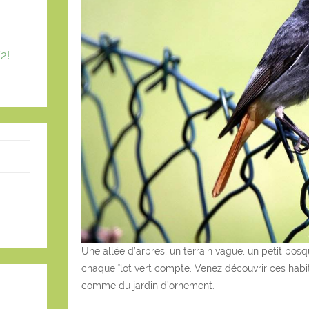
2!
Une allée d’arbres, un terrain vague, un petit bosqu
chaque îlot vert compte. Venez découvrir ces habit
comme du jardin d’ornement.