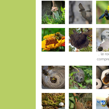
… le r
compre