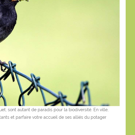
et, sont autant de paradis pour la biodiversité. En ville,
ants et parfaire votre accueil de ses alliés du potager