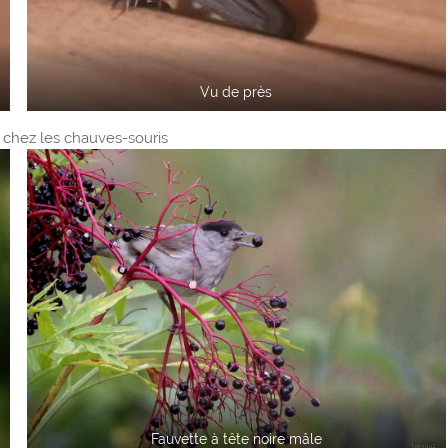
Vu de près
 chez les chauves-souris
Fauvette à tête noire mâle