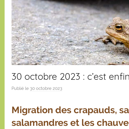
30 octobre 2023 : c’est enfi
Publié le
30 octobre 2023
p
a
r
Migration des crapauds, s
S
é
salamandres et les chauves 
b