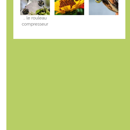
… le rouleau
compresseur