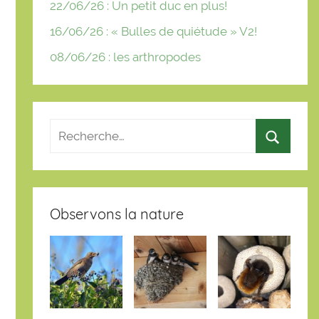
22/06/26 : Un petit duc en plus!
16/06/26 : « Bulles de quiétude » V2!
08/06/26 : les arthropodes
Observons la nature