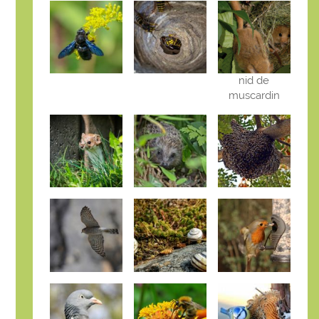
nid de
muscardin