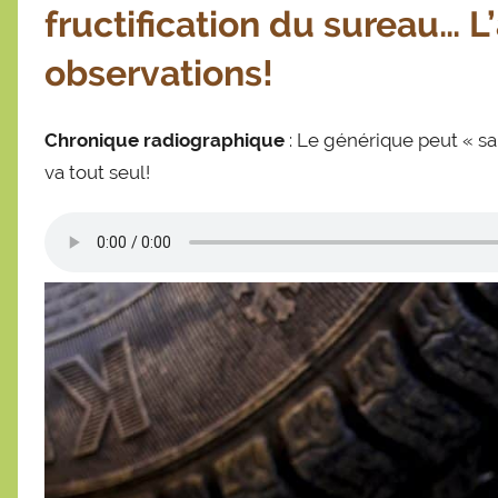
fructification du sureau… 
a
s
observations!
t
i
e
Chronique radiographique
: Le générique peut « s
n
va tout seul!