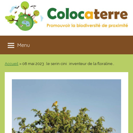
Aller
au
contenu
Colocaterre
Promouvoir
la
Menu
biodiversité
de
Accueil
»
08 mai 2023 : le serin cini : inventeur de la floraline…
proximité