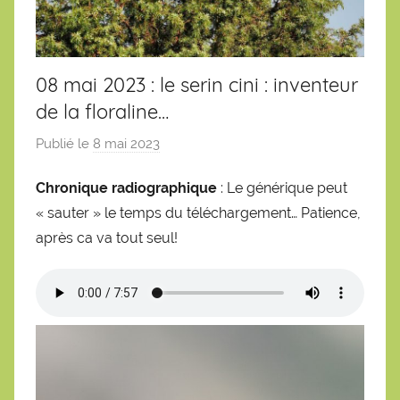
08 mai 2023 : le serin cini : inventeur
de la floraline…
Publié le
8 mai 2023
p
a
Chronique radiographique
: Le générique peut
r
« sauter » le temps du téléchargement… Patience,
S
é
après ca va tout seul!
b
a
s
t
i
e
n