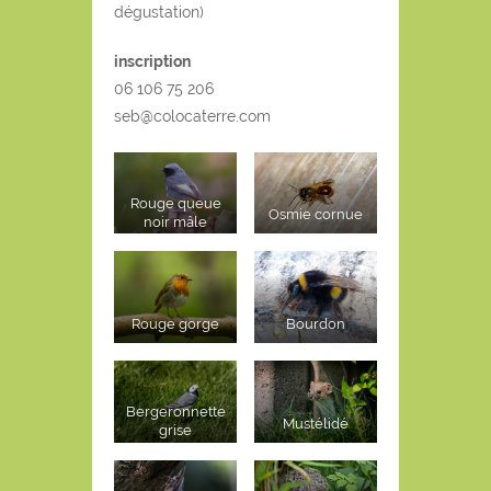
dégustation)
inscription
06 106 75 206
seb@colocaterre.com
Rouge queue
Osmie cornue
noir mâle
Rouge gorge
Bourdon
Bergeronnette
Mustélidé
grise