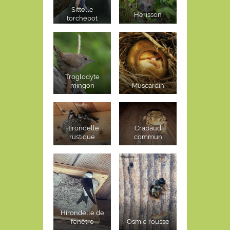
Sittelle
Hérisson
torchepot
Troglodyte
mingon
Muscardin
Hirondelle
Crapaud
rustique
commun
Hirondelle de
fenêtre
Osmie rousse