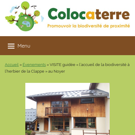
Aller
au
contenu
Colocaterre
Promouvoir
la
Menu
biodiversité
de
Accueil
»
Évenements
»
VISITE guidée « l’accueil de la biodiversité à
proximité
l’herbier de la Clappe » au Noyer