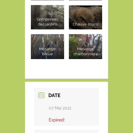
Grimpereau
des jardins
Chauve souris
Mésange
Mésange
bleue
charbonnière
DATE
07 Mai 2021
Expired!