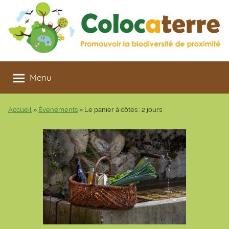
Aller
au
contenu
Colocaterre
Promouvoir
la
Menu
biodiversité
de
Accueil
»
Évenements
»
Le panier à côtes : 2 jours
proximité