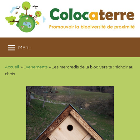
Aller
au
contenu
Colocaterre
Promouvoir
la
Menu
biodiversité
de
Accueil
»
Évenements
»
Les mercredis de la biodiversité : nichoir au
proximité
choix