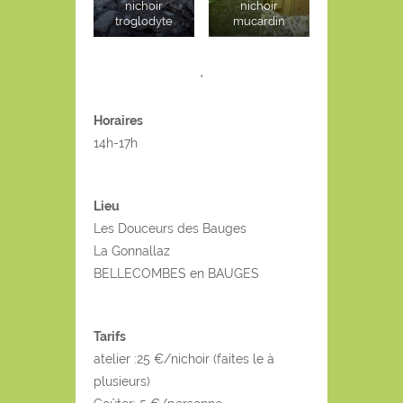
nichoir
nichoir
troglodyte
mucardin
*
Horaires
14h-17h
Lieu
Les Douceurs des Bauges
La Gonnallaz
BELLECOMBES en BAUGES
Tarifs
atelier :25 €/nichoir (faites le à
plusieurs)