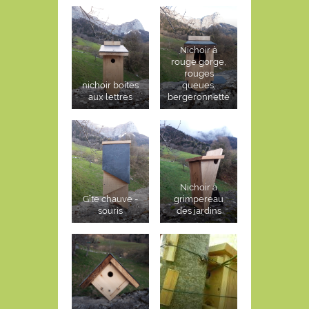
Nichoir à
rouge gorge,
rouges
nichoir boites
queues,
aux lettres
bergeronnette
Nichoir à
Gîte chauve -
grimpereau
souris
des jardins