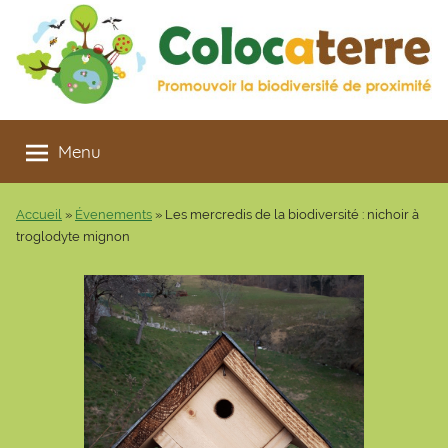
Aller
au
contenu
Colocaterre
Promouvoir
la
Menu
biodiversité
de
Accueil
»
Évenements
»
Les mercredis de la biodiversité : nichoir à
proximité
troglodyte mignon