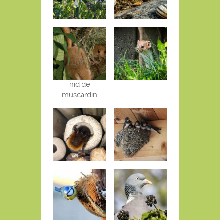
nid de
muscardin