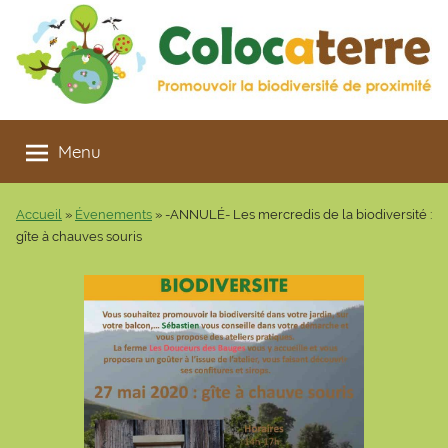
Aller
au
contenu
Colocaterre
Promouvoir
la
Menu
biodiversité
de
Accueil
»
Évenements
»
-ANNULÉ- Les mercredis de la biodiversité :
proximité
gîte à chauves souris