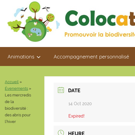
Aller
au
contenu
Colocaterre
Promouvoir
Animations
Accompagnement personnalisé
la
biodiversité
de
proximité
Accueil
»
Évenements
»
DATE
Les mercredis
de la
14 Oct 2020
biodiversité :
des abris pour
Expired!
l’hiver
HEURE