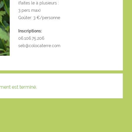
(faites le à plusieurs :
3 pers max)
Goûter: 3 €/personne
Inscriptions:
06.106.75.206
seb@colocaterre.com
ment est terminé.