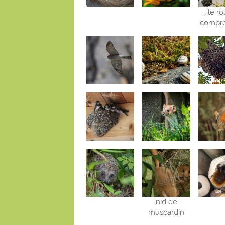
… le r
compre
nid de
muscardin