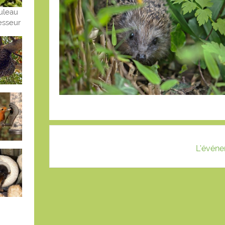
ouleau
sseur
L'événe