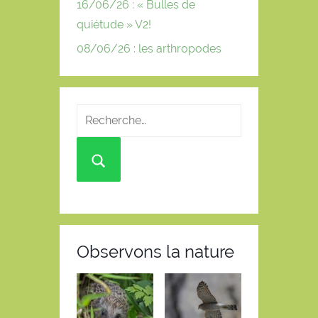
16/06/26 : « Bulles de
quiétude » V2!
08/06/26 : les arthropodes
Observons la nature