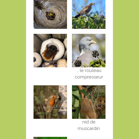
… le rouleau
compresseur
nid de
muscardin