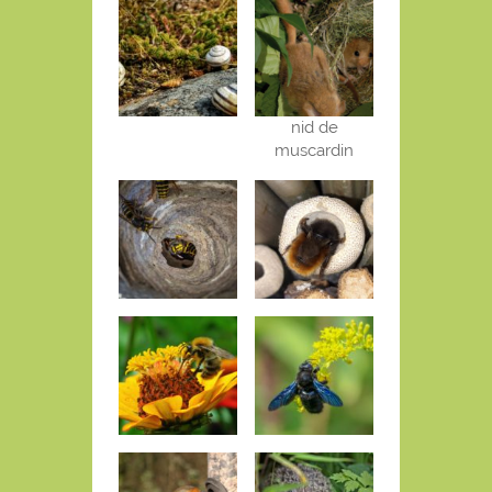
nid de
muscardin