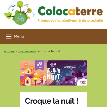
Aller
au
contenu
Colocaterre
Promouvoir
la
Menu
biodiversité
de
Accueil
»
Évenements
»
Croque la nuit !
proximité
Croque la nuit !