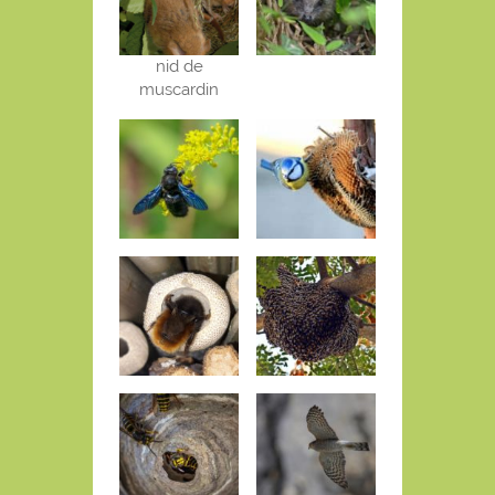
nid de
muscardin