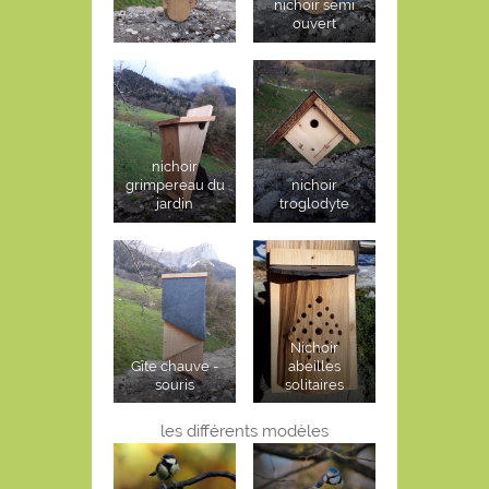
nichoir semi
ouvert
nichoir
grimpereau du
nichoir
jardin
troglodyte
Nichoir
Gîte chauve -
abeilles
souris
solitaires
les différents modèles