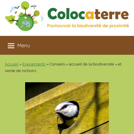
Aller
au
contenu
Colocaterre
Promouvoir
la
Menu
biodiversité
de
Accueil
»
Évenements
»
Conseils « accueil de la biodiversité » et
proximité
vente de nichoirs