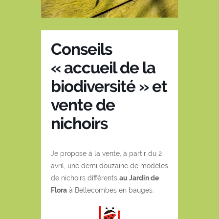
Conseils
« accueil de la
biodiversité » et
vente de
nichoirs
Je propose à la vente, à partir du 2
avril, une demi douzaine de modèles
de nichoirs différents
au Jardin de
Flora
à Bellecombes en bauges.