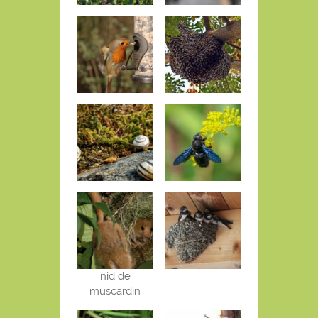
nid de
muscardin