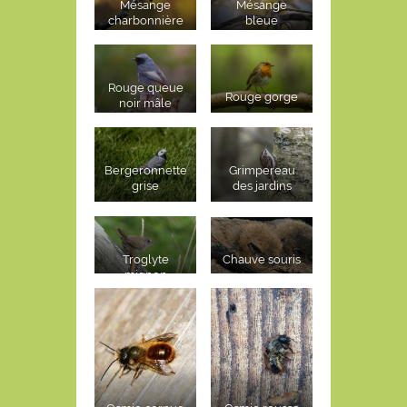
Mésange
Mésange
charbonnière
bleue
Rouge queue
Rouge gorge
noir mâle
Bergeronnette
Grimpereau
grise
des jardins
Troglyte
Chauve souris
mignon