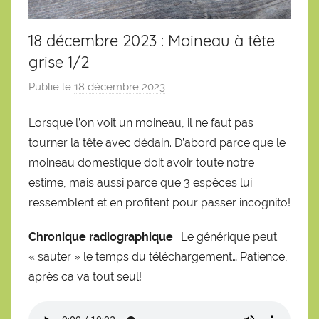
18 décembre 2023 : Moineau à tête
grise 1/2
Publié le
18 décembre 2023
p
a
Lorsque l’on voit un moineau, il ne faut pas
r
tourner la tête avec dédain. D’abord parce que le
S
é
moineau domestique doit avoir toute notre
b
estime, mais aussi parce que 3 espèces lui
a
ressemblent et en profitent pour passer incognito!
s
t
Chronique radiographique
: Le générique peut
i
« sauter » le temps du téléchargement… Patience,
e
après ca va tout seul!
n