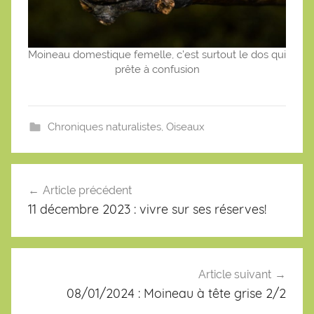
Moineau domestique femelle, c’est surtout le dos qui
prête à confusion
Chroniques naturalistes
,
Oiseaux
Navigation
de
Article précédent
l’article
11 décembre 2023 : vivre sur ses réserves!
Article suivant
08/01/2024 : Moineau à tête grise 2/2