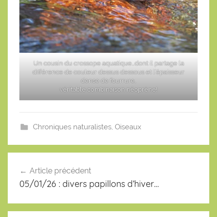
Un cousin du crossope aquatique…dont il partage la
différence de couleur dessus dessous et l’épaisseur
dense de fourrure,
véritable combinaison néoprène!
Chroniques naturalistes
,
Oiseaux
Navigation
de
Article précédent
l’article
05/01/26 : divers papillons d’hiver…