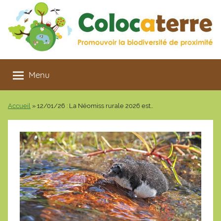
Aller
au
contenu
Colocaterre
Promouvoir
la
Menu
biodiversité
de
Accueil
»
12/01/26 : La Néomiss rurale 2026 est…
proximité