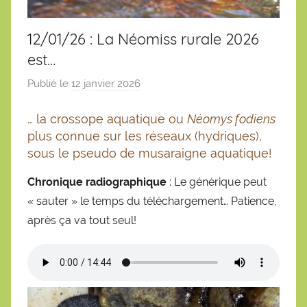
12/01/26 : La Néomiss rurale 2026
est…
Publié le
12 janvier 2026
p
a
… la crossope aquatique ou
Néomys fodiens
r
plus connue sur les réseaux (hydriques),
S
sous le pseudo de musaraigne aquatique!
é
b
Chronique radiographique
: Le générique peut
a
« sauter » le temps du téléchargement… Patience,
s
après ça va tout seul!
t
i
e
n