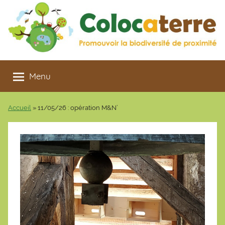
Aller
au
contenu
Colocaterre
Promouvoir
la
Menu
biodiversité
de
Accueil
»
11/05/26 : opération M&N’
proximité