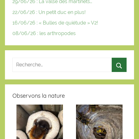
29/06/26 : La valse des martinets…
22/06/26 : Un petit duc en plus!
16/06/26 : « Bulles de quiétude » V2!
08/06/26 : les arthropodes
Observons la nature