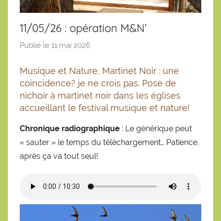
11/05/26 : opération M&N’
Publié le
11 mai 2026
p
a
Musique et Nature, Martinet Noir : une
r
coïncidence? je ne crois pas. Pose de
S
nichoir à martinet noir dans les églises
é
accueillant le festival musique et nature!
b
a
Chronique radiographique
: Le générique peut
s
« sauter » le temps du téléchargement… Patience,
t
après ça va tout seul!
i
e
n