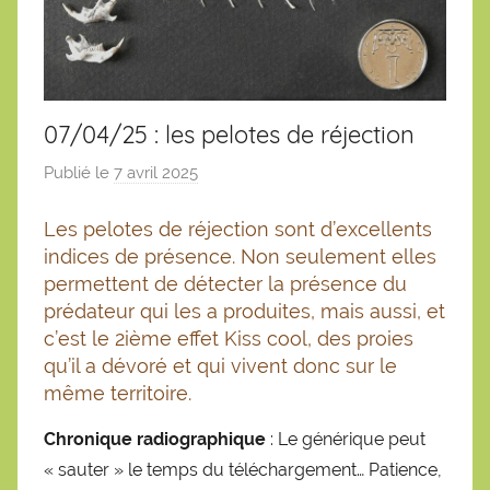
07/04/25 : les pelotes de réjection
Publié le
7 avril 2025
p
a
Les pelotes de réjection sont d’excellents
r
indices de présence. Non seulement elles
S
permettent de détecter la présence du
é
prédateur qui les a produites, mais aussi, et
b
c’est le 2ième effet Kiss cool, des proies
a
qu’il a dévoré et qui vivent donc sur le
s
même territoire.
t
i
Chronique radiographique
: Le générique peut
e
« sauter » le temps du téléchargement… Patience,
n