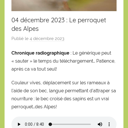
04 décembre 2023 : Le perroquet
des Alpes
Publié le
4 décembre 2023
p
a
Chronique radiographique
: Le générique peut
r
« sauter » le temps du téléchargement… Patience,
S
é
après ca va tout seul!
b
Couleur vives, déplacement sur les rameaux à
a
l’aide de son bec, langue permettant d’attraper sa
s
t
nourriture : le bec croisé des sapins est un vrai
i
perroquet…des Alpes!
e
n