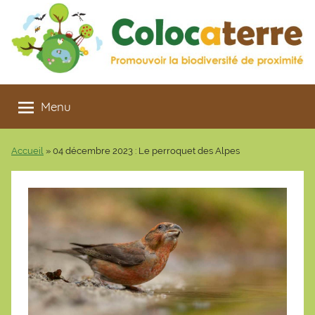
Aller
au
contenu
Colocaterre
Promouvoir
la
Menu
biodiversité
de
Accueil
»
04 décembre 2023 : Le perroquet des Alpes
proximité