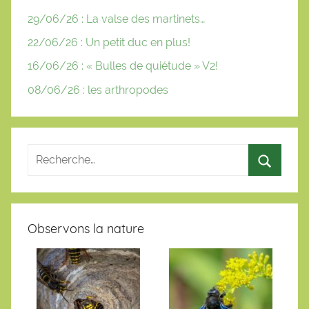
29/06/26 : La valse des martinets…
22/06/26 : Un petit duc en plus!
16/06/26 : « Bulles de quiétude » V2!
08/06/26 : les arthropodes
Observons la nature