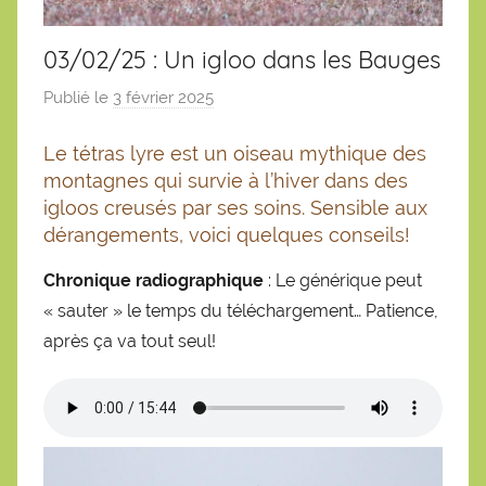
03/02/25 : Un igloo dans les Bauges
Publié le
3 février 2025
p
a
Le tétras lyre est un oiseau mythique des
r
montagnes qui survie à l’hiver dans des
S
igloos creusés par ses soins. Sensible aux
é
dérangements, voici quelques conseils!
b
a
Chronique radiographique
: Le générique peut
s
« sauter » le temps du téléchargement… Patience,
t
après ça va tout seul!
i
e
n