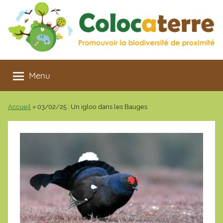
Aller
au
contenu
Colocaterre
Promouvoir
la
Menu
biodiversité
de
Accueil
»
03/02/25 : Un igloo dans les Bauges
proximité